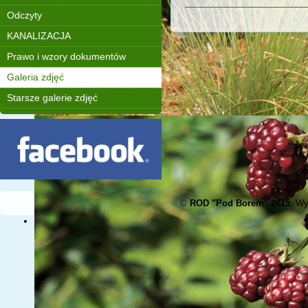
Odczyty
KANALIZACJA
Prawo i wzory dokumentów
Galeria zdjęć
Starsze galerie zdjęć
©
ROD "Pod Borem" 2015
. W