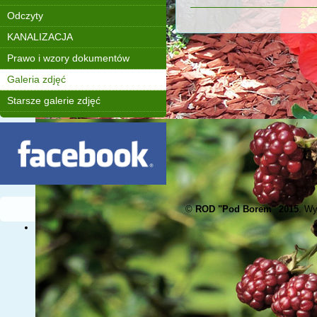
Odczyty
KANALIZACJA
Prawo i wzory dokumentów
Galeria zdjęć
Starsze galerie zdjęć
©
ROD "Pod Borem" 2015
. W