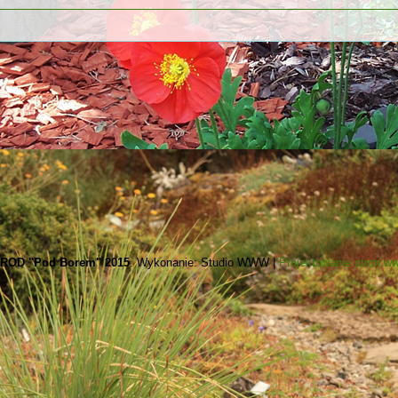
ROD "Pod Borem" 2015
. Wykonanie: Studio WWW |
Projektowanie stron w