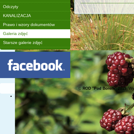
Odczyty
KANALIZACJA
Prawo i wzory dokumentów
Galeria zdjęć
Starsze galerie zdjęć
©
ROD "Pod Borem" 2015
. W